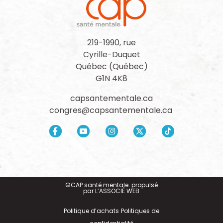
219-1990, rue
Cyrille-Duquet
Québec (Québec)
G1N 4K8
capsantementale.ca
congres@capsantementale.ca
©CAP santé mentale. propulsé
par
L’ASSOCIÉ WEB
Politique d’achats
Politiques de