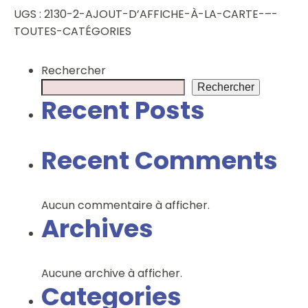
Ajout
UGS :
2130-2-AJOUT-D’AFFICHE-À-LA-CARTE-–-
d’affiche
TOUTES-CATÉGORIES
à
la
Rechercher
carte
Rechercher
–
Recent Posts
toutes
catégories
Recent Comments
Aucun commentaire à afficher.
Archives
Aucune archive à afficher.
Categories